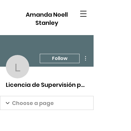
Amanda Noell
Stanley
More actions
Follow
Licencia de Supervisió
Licencia de Supervisión para Eset Nod32 1101